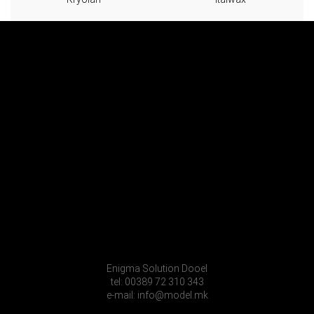
Enigma Solution Dooel
tel: 00389 72 310 343
e-mail: info@model.mk