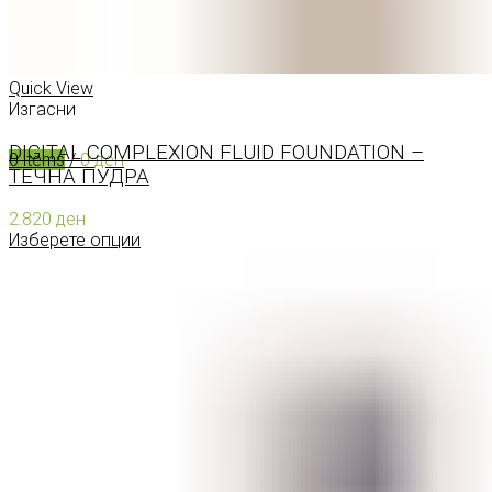
0
items
/
0
ден
Menu
Quick View
Изгасни
DIGITAL COMPLEXION FLUID FOUNDATION –
0
items
/
0
ден
ТЕЧНА ПУДРА
2.820
ден
Изберете опции