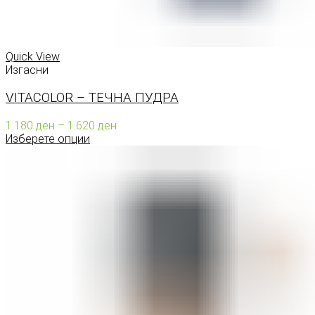
Quick View
Изгасни
VITACOLOR – ТЕЧНА ПУДРА
Price
1.180
ден
–
1.620
ден
range:
Изберете опции
1.180 ден
through
1.620 ден