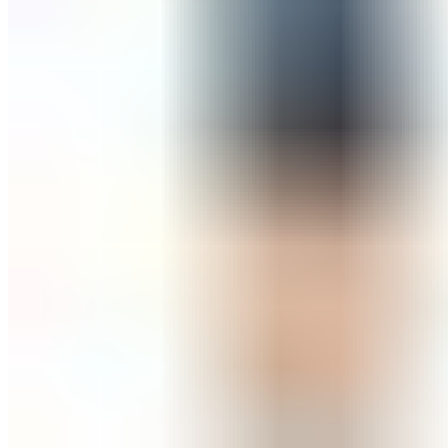
ШМИНКА ЗА ЛИЦЕ
РУМЕНИЛА
ПУДРИ ЗА ЛИЦЕ
КОРЕКТОРИ ЗА ЛИЦЕ
ДОДАТОЦИ ЗА ШМИНКА
БРЕНДОВИ
DEBORAH MILANO
КОЛЕКЦИИ
СЕТОВИ
ITALWAX
KRYOLAN
ОЧИ
УСНИ
ЛИЦЕ И ТЕЛО
WIMPERNWELLE
MAX2
СОВЕТИ
СОВЕТИ ЗА ДЕПИЛАЦИЈА
СОВЕТИ ЗА ШМИНКА
СОВЕТИ ЗА НЕГА НА КОЖА
СОВЕТИ ЗА КОЗМЕТИЧАРИ
КОНТАКТ