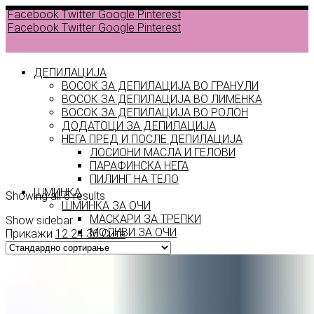
Facebook
Twitter
Google
Pinterest
Facebook
Twitter
Google
Pinterest
ДЕПИЛАЦИЈА
ВОСОК ЗА ДЕПИЛАЦИЈА ВО ГРАНУЛИ
ВОСОК ЗА ДЕПИЛАЦИЈА ВО ЛИМЕНКА
Back to
ВОСОК ЗА ДЕПИЛАЦИЈА ВО РОЛОН
products
ДОДАТОЦИ ЗА ДЕПИЛАЦИЈА
НЕГА ПРЕД И ПОСЛЕ ДЕПИЛАЦИЈА
ЛОСИОНИ МАСЛА И ГЕЛОВИ
течна
ПАРАФИНСКА НЕГА
ПИЛИНГ НА ТЕЛО
ШМИНКА
Showing all 6 results
ШМИНКА ЗА ОЧИ
МАСКАРИ ЗА ТРЕПКИ
Show sidebar
МОЛИВИ ЗА ОЧИ
Прикажи
12
24
36
Сите
СЕНКИ ЗА ОЧИ
ТУШ ЗА ОЧИ
ПРОИЗВОДИ ЗА ВЕЃИ
ШМИНКА ЗА УСНИ
КАРМИНИ И СЈАЕВИ ЗА УСНИ
МОЛИВИ ЗА УСНИ