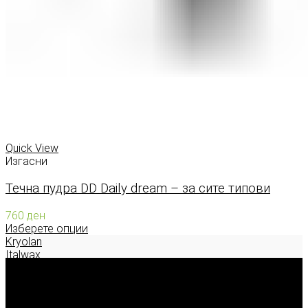
Quick View
Изгасни
Течна пудра DD Daily dream – за сите типови
760
ден
Изберете опции
Kryolan
Italwax
Deborah Milano