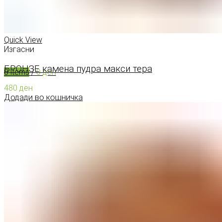
0
items
/
0
ден
Menu
Quick View
Изгасни
БРОНЗЕ камена пудра макси тера
0
items
/
0
ден
480
ден
Додади во кошничка