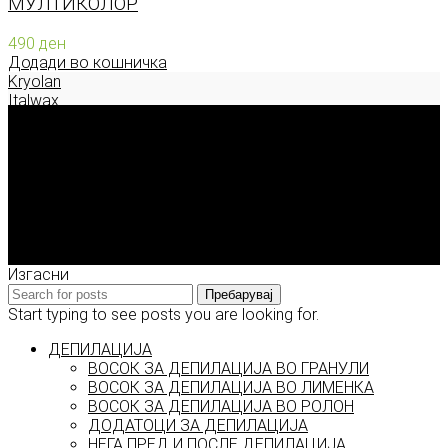
МУЛТИКОЛОР
490
ден
Додади во кошничка
Kryolan
Italwax
Deborah Milano
Enigma Solution Dooel
tel: 00389 72 310 343
e-mail: info@model.mk
2026 © model.mk
Изгасни
Пребарувај
Start typing to see posts you are looking for.
ДЕПИЛАЦИЈА
ВОСОК ЗА ДЕПИЛАЦИЈА ВО ГРАНУЛИ
ВОСОК ЗА ДЕПИЛАЦИЈА ВО ЛИМЕНКА
ВОСОК ЗА ДЕПИЛАЦИЈА ВО РОЛОН
ДОДАТОЦИ ЗА ДЕПИЛАЦИЈА
НЕГА ПРЕД И ПОСЛЕ ДЕПИЛАЦИЈА