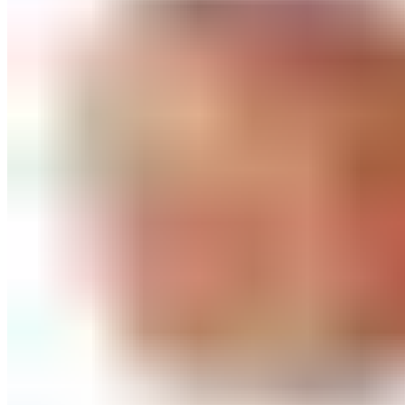
ШМИНКА ЗА ЛИЦЕ
РУМЕНИЛА
ПУДРИ ЗА ЛИЦЕ
КОРЕКТОРИ ЗА ЛИЦЕ
ДОДАТОЦИ ЗА ШМИНКА
БРЕНДОВИ
DEBORAH MILANO
КОЛЕКЦИИ
СЕТОВИ
ITALWAX
KRYOLAN
ОЧИ
УСНИ
ЛИЦЕ И ТЕЛО
WIMPERNWELLE
MAX2
СОВЕТИ
СОВЕТИ ЗА ДЕПИЛАЦИЈА
СОВЕТИ ЗА ШМИНКА
СОВЕТИ ЗА НЕГА НА КОЖА
СОВЕТИ ЗА КОЗМЕТИЧАРИ
КОНТАКТ