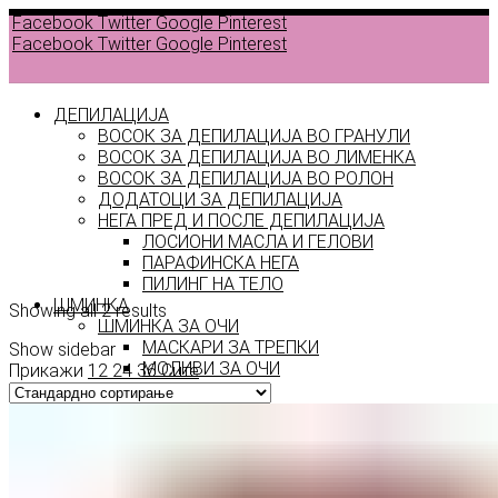
Facebook
Twitter
Google
Pinterest
Facebook
Twitter
Google
Pinterest
ДЕПИЛАЦИЈА
ВОСОК ЗА ДЕПИЛАЦИЈА ВО ГРАНУЛИ
ВОСОК ЗА ДЕПИЛАЦИЈА ВО ЛИМЕНКА
Back to
ВОСОК ЗА ДЕПИЛАЦИЈА ВО РОЛОН
products
ДОДАТОЦИ ЗА ДЕПИЛАЦИЈА
НЕГА ПРЕД И ПОСЛЕ ДЕПИЛАЦИЈА
ЛОСИОНИ МАСЛА И ГЕЛОВИ
terra
ПАРАФИНСКА НЕГА
ПИЛИНГ НА ТЕЛО
ШМИНКА
Showing all 2 results
ШМИНКА ЗА ОЧИ
МАСКАРИ ЗА ТРЕПКИ
Show sidebar
МОЛИВИ ЗА ОЧИ
Прикажи
12
24
36
Сите
СЕНКИ ЗА ОЧИ
ТУШ ЗА ОЧИ
ПРОИЗВОДИ ЗА ВЕЃИ
ШМИНКА ЗА УСНИ
КАРМИНИ И СЈАЕВИ ЗА УСНИ
МОЛИВИ ЗА УСНИ