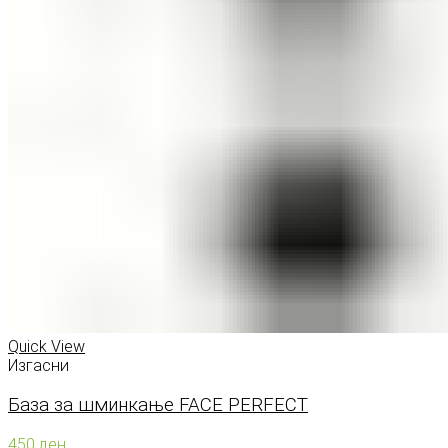
Quick View
Изгасни
База за шминкање FACE PERFECT
450
ден