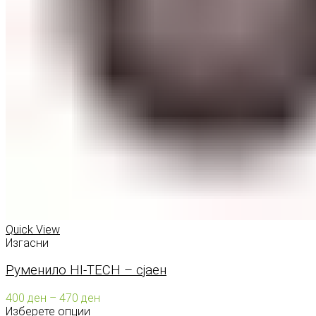
Quick View
Изгасни
Руменило HI-TECH – сјаен
Price
400
ден
–
470
ден
range:
Изберете опции