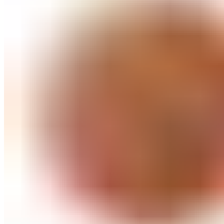
СОВЕТИ ЗА КОЗМЕТИЧАРИ
КОНТАКТ
0
items
/
0
ден
Menu
0
items
/
0
ден