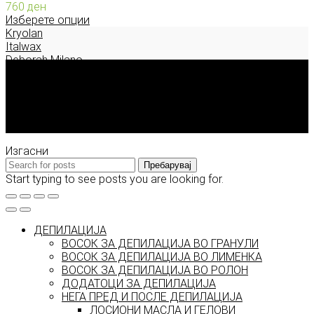
760
ден
Изберете опции
Kryolan
Italwax
Deborah Milano
Корисни информации
За Model.mk
Контакт
Достава, плаќање и враќање
Изгасни
Пребарувај
Start typing to see posts you are looking for.
ДЕПИЛАЦИЈА
ВОСОК ЗА ДЕПИЛАЦИЈА ВО ГРАНУЛИ
ВОСОК ЗА ДЕПИЛАЦИЈА ВО ЛИМЕНКА
ВОСОК ЗА ДЕПИЛАЦИЈА ВО РОЛОН
ДОДАТОЦИ ЗА ДЕПИЛАЦИЈА
НЕГА ПРЕД И ПОСЛЕ ДЕПИЛАЦИЈА
ЛОСИОНИ МАСЛА И ГЕЛОВИ