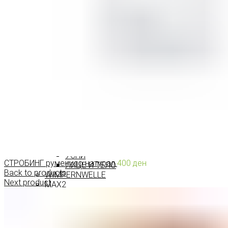
ПРОИЗВОДИ ЗА ВЕЃИ
ШМИНКА ЗА УСНИ
КАРМИНИ И СЈАЕВИ ЗА УСНИ
МОЛИВИ ЗА УСНИ
ШМИНКА ЗА ЛИЦЕ
РУМЕНИЛА
ПУДРИ ЗА ЛИЦЕ
КОРЕКТОРИ ЗА ЛИЦЕ
ДОДАТОЦИ ЗА ШМИНКА
БРЕНДОВИ
DEBORAH MILANO
КОЛЕКЦИИ
СЕТОВИ
ITALWAX
KRYOLAN
ОЧИ
УСНИ
СТРОБИНГ руменило натурал
400
ден
ЛИЦЕ И ТЕЛО
Back to products
WIMPERNWELLE
Next product
MAX2
СОВЕТИ
СОВЕТИ ЗА ДЕПИЛАЦИЈА
СОВЕТИ ЗА ШМИНКА
СОВЕТИ ЗА НЕГА НА КОЖА