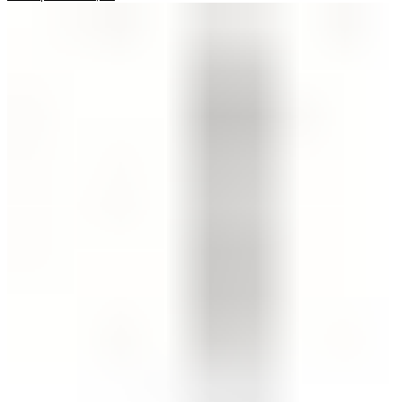
400 ден
through
470 ден