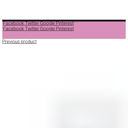
Facebook
Twitter
Google
Pinterest
Facebook
Twitter
Google
Pinterest
Previous product
ДЕПИЛАЦИЈА
ВОСОК ЗА ДЕПИЛАЦИЈА ВО ГРАНУЛИ
ВОСОК ЗА ДЕПИЛАЦИЈА ВО ЛИМЕНКА
ВОСОК ЗА ДЕПИЛАЦИЈА ВО РОЛОН
ДОДАТОЦИ ЗА ДЕПИЛАЦИЈА
НЕГА ПРЕД И ПОСЛЕ ДЕПИЛАЦИЈА
ЛОСИОНИ МАСЛА И ГЕЛОВИ
ПАРАФИНСКА НЕГА
ПИЛИНГ НА ТЕЛО
ШМИНКА
ШМИНКА ЗА ОЧИ
МАСКАРИ ЗА ТРЕПКИ
МОЛИВИ ЗА ОЧИ
СЕНКИ ЗА ОЧИ
ТУШ ЗА ОЧИ