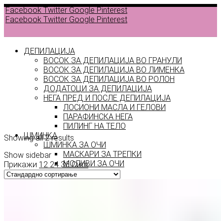
Facebook
Twitter
Google
Pinterest
Facebook
Twitter
Google
Pinterest
ДЕПИЛАЦИЈА
ВОСОК ЗА ДЕПИЛАЦИЈА ВО ГРАНУЛИ
ВОСОК ЗА ДЕПИЛАЦИЈА ВО ЛИМЕНКА
Back to
ВОСОК ЗА ДЕПИЛАЦИЈА ВО РОЛОН
products
ДОДАТОЦИ ЗА ДЕПИЛАЦИЈА
НЕГА ПРЕД И ПОСЛЕ ДЕПИЛАЦИЈА
ЛОСИОНИ МАСЛА И ГЕЛОВИ
топол
ПАРАФИНСКА НЕГА
ПИЛИНГ НА ТЕЛО
ШМИНКА
Showing all 2 results
ШМИНКА ЗА ОЧИ
МАСКАРИ ЗА ТРЕПКИ
Show sidebar
МОЛИВИ ЗА ОЧИ
Прикажи
12
24
36
Сите
СЕНКИ ЗА ОЧИ
ТУШ ЗА ОЧИ
ПРОИЗВОДИ ЗА ВЕЃИ
ШМИНКА ЗА УСНИ
КАРМИНИ И СЈАЕВИ ЗА УСНИ
МОЛИВИ ЗА УСНИ