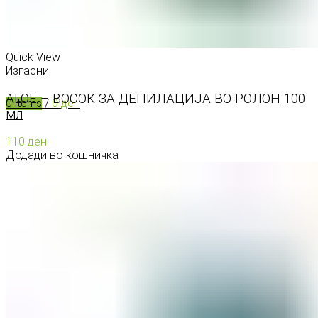
0
items
/
0
ден
Menu
Quick View
Изгасни
ALOE – ВОСОК ЗА ДЕПИЛАЦИЈА ВО РОЛОН 100
0
items
/
0
ден
мл
110
ден
Додади во кошничка