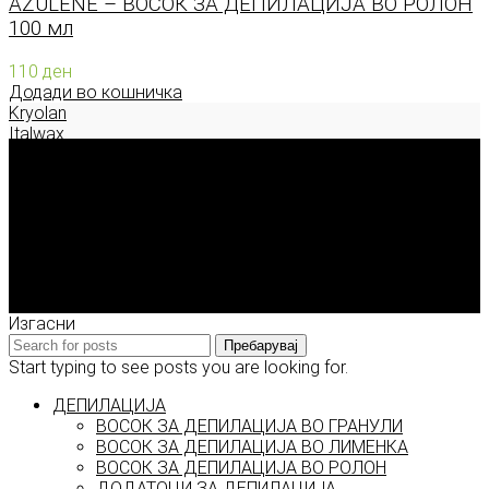
AZULENE – ВОСОК ЗА ДЕПИЛАЦИЈА ВО РОЛОН
100 мл
110
ден
Додади во кошничка
Kryolan
Italwax
Deborah Milano
Enigma Solution Dooel
tel: 00389 72 310 343
e-mail: info@model.mk
2026 © model.mk
Изгасни
Пребарувај
Start typing to see posts you are looking for.
ДЕПИЛАЦИЈА
ВОСОК ЗА ДЕПИЛАЦИЈА ВО ГРАНУЛИ
ВОСОК ЗА ДЕПИЛАЦИЈА ВО ЛИМЕНКА
ВОСОК ЗА ДЕПИЛАЦИЈА ВО РОЛОН
ДОДАТОЦИ ЗА ДЕПИЛАЦИЈА