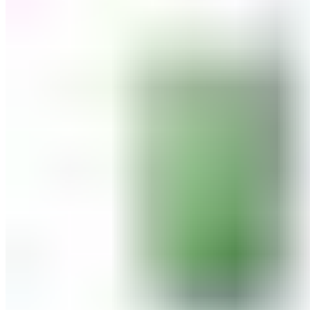
ШМИНКА ЗА ЛИЦЕ
РУМЕНИЛА
ПУДРИ ЗА ЛИЦЕ
КОРЕКТОРИ ЗА ЛИЦЕ
ДОДАТОЦИ ЗА ШМИНКА
БРЕНДОВИ
DEBORAH MILANO
КОЛЕКЦИИ
СЕТОВИ
ITALWAX
KRYOLAN
ОЧИ
УСНИ
ЛИЦЕ И ТЕЛО
WIMPERNWELLE
MAX2
СОВЕТИ
СОВЕТИ ЗА ДЕПИЛАЦИЈА
СОВЕТИ ЗА ШМИНКА
СОВЕТИ ЗА НЕГА НА КОЖА
СОВЕТИ ЗА КОЗМЕТИЧАРИ
КОНТАКТ