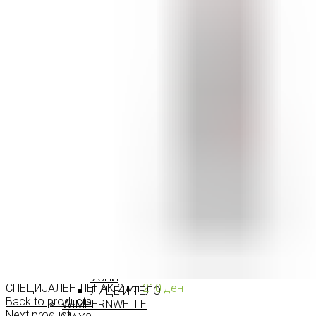
МАСКАРИ ЗА ТРЕПКИ
МОЛИВИ ЗА ОЧИ
СЕНКИ ЗА ОЧИ
ТУШ ЗА ОЧИ
ПРОИЗВОДИ ЗА ВЕЃИ
ШМИНКА ЗА УСНИ
КАРМИНИ И СЈАЕВИ ЗА УСНИ
МОЛИВИ ЗА УСНИ
ШМИНКА ЗА ЛИЦЕ
РУМЕНИЛА
ПУДРИ ЗА ЛИЦЕ
КОРЕКТОРИ ЗА ЛИЦЕ
ДОДАТОЦИ ЗА ШМИНКА
БРЕНДОВИ
DEBORAH MILANO
КОЛЕКЦИИ
СЕТОВИ
ITALWAX
KRYOLAN
ОЧИ
УСНИ
СПЕЦИЈАЛЕН ЛЕПАК 2 мл
210
ден
ЛИЦЕ И ТЕЛО
Back to products
WIMPERNWELLE
Next product