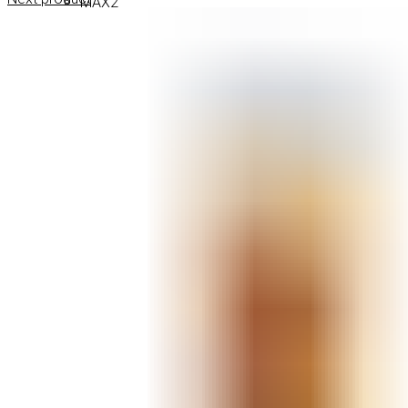
MAX2
СОВЕТИ
СОВЕТИ ЗА ДЕПИЛАЦИЈА
СОВЕТИ ЗА ШМИНКА
СОВЕТИ ЗА НЕГА НА КОЖА
СОВЕТИ ЗА КОЗМЕТИЧАРИ
КОНТАКТ
0
items
/
0
ден
Menu
0
items
/
0
ден