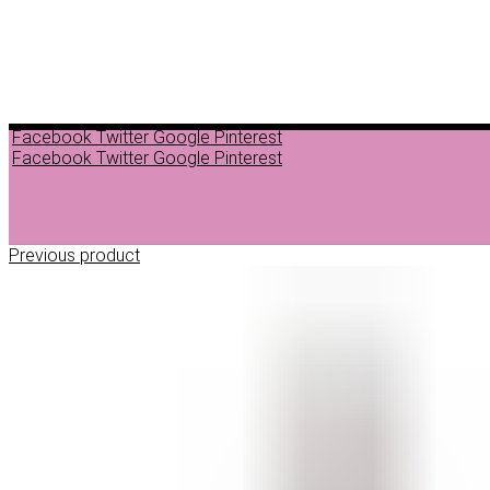
Facebook
Twitter
Google
Pinterest
Facebook
Twitter
Google
Pinterest
Previous product
ДЕПИЛАЦИЈА
ВОСОК ЗА ДЕПИЛАЦИЈА ВО ГРАНУЛИ
ВОСОК ЗА ДЕПИЛАЦИЈА ВО ЛИМЕНКА
ВОСОК ЗА ДЕПИЛАЦИЈА ВО РОЛОН
ДОДАТОЦИ ЗА ДЕПИЛАЦИЈА
НЕГА ПРЕД И ПОСЛЕ ДЕПИЛАЦИЈА
ЛОСИОНИ МАСЛА И ГЕЛОВИ
ПАРАФИНСКА НЕГА
ПИЛИНГ НА ТЕЛО
ШМИНКА
ШМИНКА ЗА ОЧИ