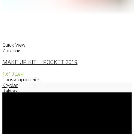
Quick View
Изгасни
MAKE UP KIT – POCKET 2019
1.610
ден
Прочитај повеќе
Kryolan
Italwax
Deborah Milano
Enigma Solution Dooel
tel: 00389 72 310 343
e-mail: info@model.mk