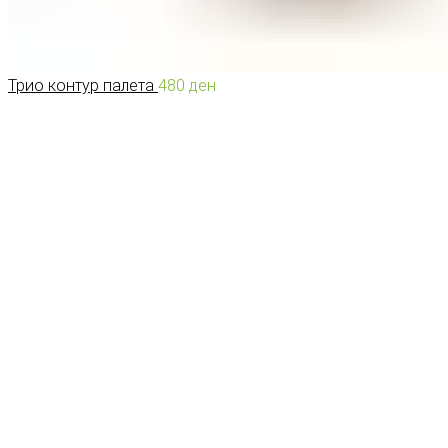
Трио контур палета
480
ден