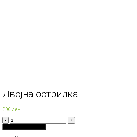
Двојна острилка
200
ден
Количина
Додади во кошничка