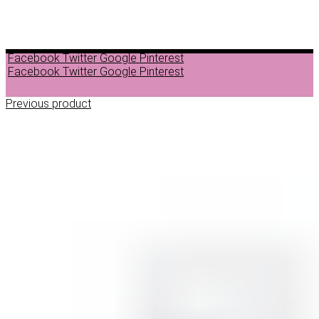
Facebook
Twitter
Google
Pinterest
Facebook
Twitter
Google
Pinterest
Previous product
ДЕПИЛАЦИЈА
ВОСОК ЗА ДЕПИЛАЦИЈА ВО ГРАНУЛИ
ВОСОК ЗА ДЕПИЛАЦИЈА ВО ЛИМЕНКА
ВОСОК ЗА ДЕПИЛАЦИЈА ВО РОЛОН
ДОДАТОЦИ ЗА ДЕПИЛАЦИЈА
НЕГА ПРЕД И ПОСЛЕ ДЕПИЛАЦИЈА
ЛОСИОНИ МАСЛА И ГЕЛОВИ
ПАРАФИНСКА НЕГА
ПИЛИНГ НА ТЕЛО
ШМИНКА
ШМИНКА ЗА ОЧИ
МАСКАРИ ЗА ТРЕПКИ
МОЛИВИ ЗА ОЧИ
СЕНКИ ЗА ОЧИ
ТУШ ЗА ОЧИ