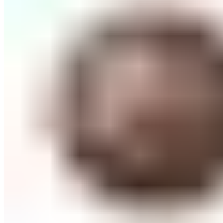
СОВЕТИ ЗА КОЗМЕТИЧАРИ
КОНТАКТ
0
items
/
0
ден
Menu
0
items
/
0
ден