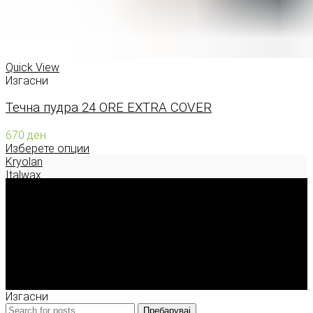
Quick View
Изгасни
Течна пудра 24 ORE EXTRA COVER
670
ден
Изберете опции
Kryolan
Italwax
Deborah Milano
Enigma Solution Dooel
tel: 00389 72 310 343
e-mail: info@model.mk
2026 © model.mk
Изгасни
Пребарувај