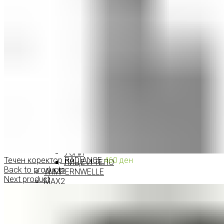
ПРОИЗВОДИ ЗА ВЕЃИ
ШМИНКА ЗА УСНИ
КАРМИНИ И СЈАЕВИ ЗА УСНИ
МОЛИВИ ЗА УСНИ
ШМИНКА ЗА ЛИЦЕ
РУМЕНИЛА
ПУДРИ ЗА ЛИЦЕ
КОРЕКТОРИ ЗА ЛИЦЕ
ДОДАТОЦИ ЗА ШМИНКА
БРЕНДОВИ
DEBORAH MILANO
КОЛЕКЦИИ
СЕТОВИ
ITALWAX
KRYOLAN
ОЧИ
УСНИ
Течен коректор RADIANCE
460
ден
ЛИЦЕ И ТЕЛО
Back to products
WIMPERNWELLE
Next product
MAX2
СОВЕТИ
СОВЕТИ ЗА ДЕПИЛАЦИЈА
СОВЕТИ ЗА ШМИНКА
СОВЕТИ ЗА НЕГА НА КОЖА