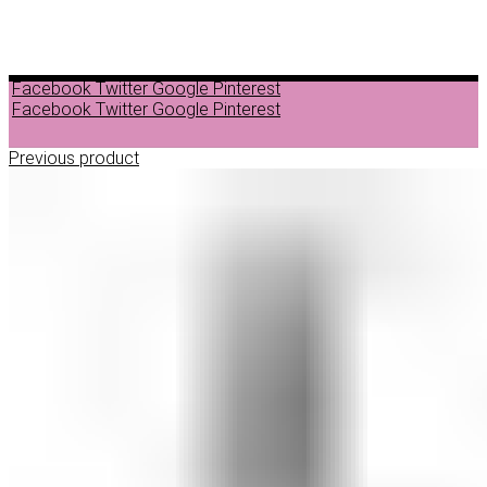
Facebook
Twitter
Google
Pinterest
Facebook
Twitter
Google
Pinterest
Previous product
ДЕПИЛАЦИЈА
ВОСОК ЗА ДЕПИЛАЦИЈА ВО ГРАНУЛИ
ВОСОК ЗА ДЕПИЛАЦИЈА ВО ЛИМЕНКА
ВОСОК ЗА ДЕПИЛАЦИЈА ВО РОЛОН
ДОДАТОЦИ ЗА ДЕПИЛАЦИЈА
НЕГА ПРЕД И ПОСЛЕ ДЕПИЛАЦИЈА
ЛОСИОНИ МАСЛА И ГЕЛОВИ
ПАРАФИНСКА НЕГА
ПИЛИНГ НА ТЕЛО
ШМИНКА
ШМИНКА ЗА ОЧИ
МАСКАРИ ЗА ТРЕПКИ
МОЛИВИ ЗА ОЧИ
СЕНКИ ЗА ОЧИ
ТУШ ЗА ОЧИ