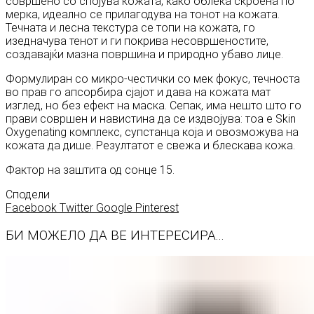
совршено со спојува кожата, како облека скроена по
мерка, идеално се прилагодува на тонот на кожата.
Течната и лесна текстура се топи на кожата, го
изедначува тенот и ги покрива несовршеностите,
создавајќи мазна површина и природно убаво лице.
Формулиран со микро-честички со мек фокус, течноста
во прав го апсорбира сјајот и дава на кожата мат
изглед, но без ефект на маска. Сепак, има нешто што го
прави совршен и навистина да се издвојува: тоа е Skin
Oxygenating комплекс, супстанца која и овозможува на
кожата да дише. Резултатот е свежа и блескава кожа.
Фактор на заштита од сонце 15.
Сподели
Facebook
Twitter
Google
Pinterest
БИ МОЖЕЛО ДА ВЕ ИНТЕРЕСИРА...