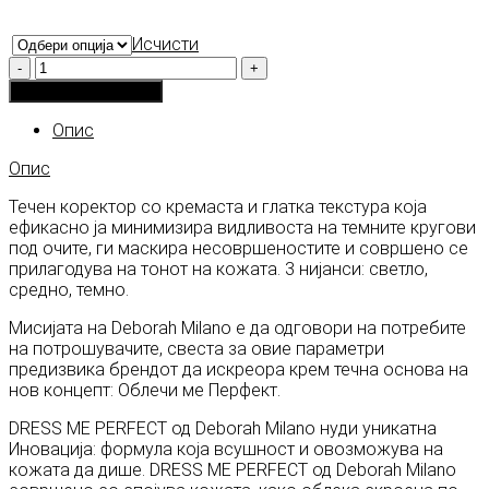
Исчисти
Количина
Додади во кошничка
Опис
Опис
Течен коректор со кремаста и глатка текстура која
ефикасно ја минимизира видливоста на темните кругови
под очите, ги маскира несовршеностите и совршено се
прилагодува на тонот на кожата. 3 нијанси: светло,
средно, темно.
Мисијата на Deborah Milano е да одговори на потребите
на потрошувачите, свеста за овие параметри
предизвика брендот да искреора крем течна основа на
нов концепт: Облечи ме Перфект.
DRESS ME PERFECT од Deborah Milano нуди уникатна
Иновација: формула која всушност и овозможува на
кожата да дише. DRESS ME PERFECT од Deborah Milano