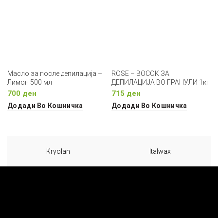
Масло за после депилација –
ROSE – ВОСОК ЗА
Лимон 500 мл
ДЕПИЛАЦИЈА ВО ГРАНУЛИ 1кг
700
ден
715
ден
Додади Во Кошничка
Додади Во Кошничка
Kryolan
Italwax