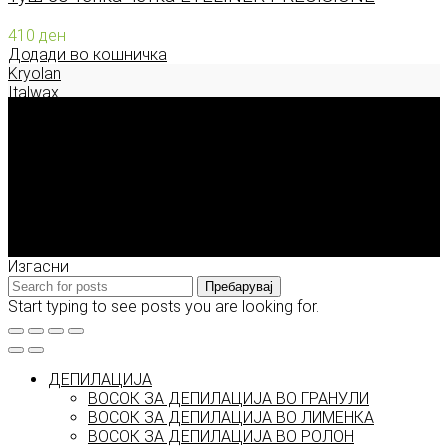
410
ден
Додади во кошничка
Kryolan
Italwax
Deborah Milano
Enigma Solution Dooel
tel: 00389 72 310 343
e-mail: info@model.mk
2026 © model.mk
Изгасни
Пребарувај
Start typing to see posts you are looking for.
ДЕПИЛАЦИЈА
ВОСОК ЗА ДЕПИЛАЦИЈА ВО ГРАНУЛИ
ВОСОК ЗА ДЕПИЛАЦИЈА ВО ЛИМЕНКА
ВОСОК ЗА ДЕПИЛАЦИЈА ВО РОЛОН