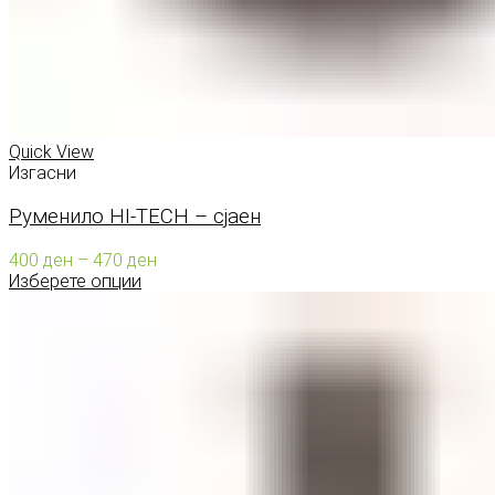
Quick View
Изгасни
Руменило HI-TECH – сјаен
Price
400
ден
–
470
ден
range:
Изберете опции
400 ден
through
470 ден