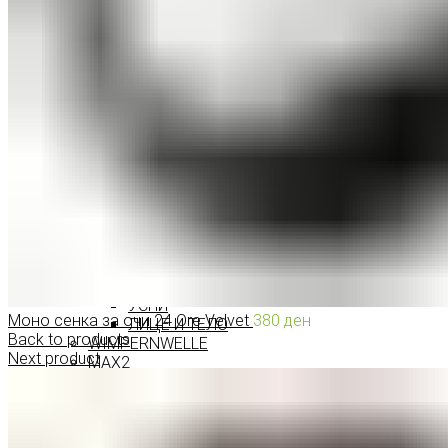
ПРОИЗВОДИ ЗА ВЕЃИ
ШМИНКА ЗА УСНИ
КАРМИНИ И СЈАЕВИ ЗА УСНИ
МОЛИВИ ЗА УСНИ
ШМИНКА ЗА ЛИЦЕ
РУМЕНИЛА
ПУДРИ ЗА ЛИЦЕ
КОРЕКТОРИ ЗА ЛИЦЕ
ДОДАТОЦИ ЗА ШМИНКА
БРЕНДОВИ
DEBORAH MILANO
КОЛЕКЦИИ
СЕТОВИ
ITALWAX
KRYOLAN
ОЧИ
УСНИ
Моно сенка за очи 24 Ore Velvet
380
ден
ЛИЦЕ И ТЕЛО
Back to products
WIMPERNWELLE
Next product
MAX2
СОВЕТИ
СОВЕТИ ЗА ДЕПИЛАЦИЈА
СОВЕТИ ЗА ШМИНКА
СОВЕТИ ЗА НЕГА НА КОЖА