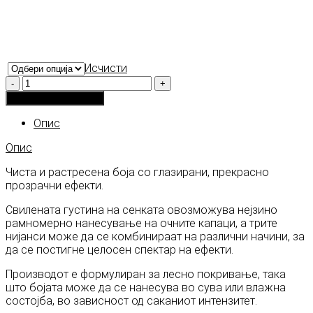
Исчисти
Количина
Додади во кошничка
Опис
Опис
Чиста и растресена боја со глазирани, прекрасно
прозрачни ефекти.
Свилената густина на сенката овозможува нејзино
рамномерно нанесување на очните капаци, а трите
нијанси може да се комбинираат на различни начини, за
да се постигне целосен спектар на ефекти.
Производот е формулиран за лесно покривање, така
што бојата може да се нанесува во сува или влажна
состојба, во зависност од саканиот интензитет.