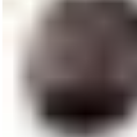
СОВЕТИ ЗА КОЗМЕТИЧАРИ
КОНТАКТ
0
items
/
0
ден
Menu
0
items
/
0
ден