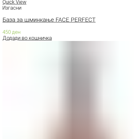
Quick View
Изгасни
База за шминкање FACE PERFECT
450
ден
Додади во кошничка