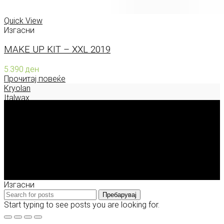
Quick View
Изгасни
MAKE UP KIT – XXL 2019
5.390
ден
Прочитај повеќе
Kryolan
Italwax
Deborah Milano
Enigma Solution Dooel
tel: 00389 72 310 343
e-mail: info@model.mk
2026 © model.mk
Изгасни
Пребарувај
Start typing to see posts you are looking for.