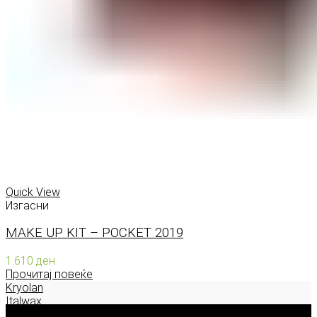
Quick View
Изгасни
MAKE UP KIT – POCKET 2019
1.610
ден
Прочитај повеќе
Kryolan
Italwax
Deborah Milano