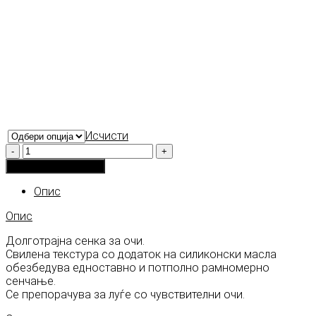
Исчисти
Количина
Додади во кошничка
Опис
Опис
Долготрајна сенка за очи.
Свиленa текстура со додаток на силиконски масла
обезбедува едноставно и потполно рамномерно
сенчање.
Се препорачува за луѓе со чувствителни очи.