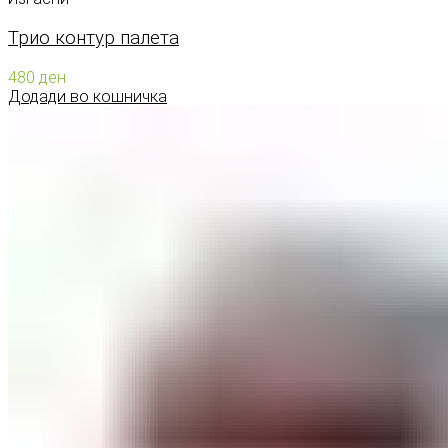
Трио контур палета
480
ден
Додади во кошничка