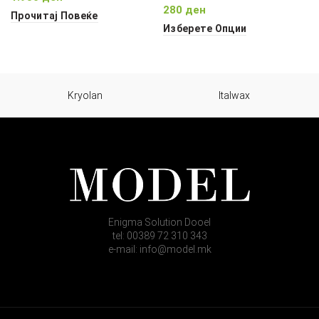
280
ден
Прочитај Повеќе
Изберете Опции
Kryolan
Italwax
Enigma Solution Dooel
tel: 00389 72 310 343
e-mail: info@model.mk