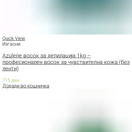
Quick View
Изгасни
Azulene восок за депилација 1kg –
професионален восок за чувствителна кожа (без
ленти)
715
ден
Додади во кошничка