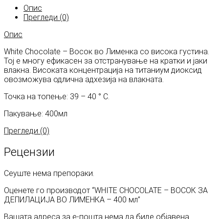
Опис
Прегледи (0)
Опис
White Chocolate – Восок во Лименка со висока густина.
Тој е многу ефикасен за отстранување на кратки и јаки
влакна. Високата концентрација на титаниум диоксид
овозможува одлична адхезија на влакната.
Точка на топење: 39 – 40 ° С.
Пакување: 400мл
Прегледи (0)
Рецензии
Сеуште нема препораки.
Оценете го производот “WHITE CHOCOLATE – ВОСОК ЗА
ДЕПИЛАЦИЈА ВО ЛИМЕНКА – 400 мл”
Вашата адреса за е-пошта нема да биде објавена.