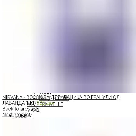
ПРОИЗВОДИ ЗА ВЕЃИ
ШМИНКА ЗА УСНИ
КАРМИНИ И СЈАЕВИ ЗА УСНИ
МОЛИВИ ЗА УСНИ
ШМИНКА ЗА ЛИЦЕ
РУМЕНИЛА
ПУДРИ ЗА ЛИЦЕ
КОРЕКТОРИ ЗА ЛИЦЕ
ДОДАТОЦИ ЗА ШМИНКА
БРЕНДОВИ
DEBORAH MILANO
КОЛЕКЦИИ
СЕТОВИ
ITALWAX
KRYOLAN
ОЧИ
УСНИ
NIRVANA - ВОСОК ЗА ДЕПИЛАЦИЈА ВО ГРАНУЛИ ОД
ЛИЦЕ И ТЕЛО
ЛАВАНДА 1 КГ
925
ден
WIMPERNWELLE
Back to products
MAX2
Next product
СОВЕТИ
СОВЕТИ ЗА ДЕПИЛАЦИЈА
СОВЕТИ ЗА ШМИНКА
СОВЕТИ ЗА НЕГА НА КОЖА