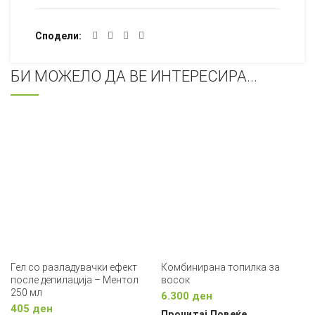
Сподели
БИ МОЖЕЛО ДА ВЕ ИНТЕРЕСИРА...
Гел со разладувачки ефект
Комбинирана топилка за
после депилација – Ментол
восок
250 мл
6.300
ден
405
ден
Прочитај Повеќе