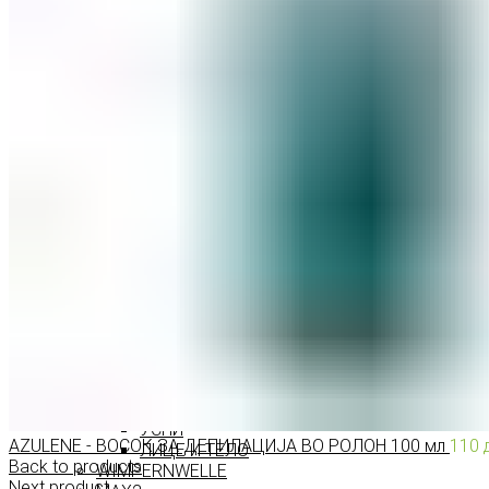
МАСКАРИ ЗА ТРЕПКИ
МОЛИВИ ЗА ОЧИ
СЕНКИ ЗА ОЧИ
ТУШ ЗА ОЧИ
ПРОИЗВОДИ ЗА ВЕЃИ
ШМИНКА ЗА УСНИ
КАРМИНИ И СЈАЕВИ ЗА УСНИ
МОЛИВИ ЗА УСНИ
ШМИНКА ЗА ЛИЦЕ
РУМЕНИЛА
ПУДРИ ЗА ЛИЦЕ
КОРЕКТОРИ ЗА ЛИЦЕ
ДОДАТОЦИ ЗА ШМИНКА
БРЕНДОВИ
DEBORAH MILANO
КОЛЕКЦИИ
СЕТОВИ
ITALWAX
KRYOLAN
ОЧИ
УСНИ
AZULENE - ВОСОК ЗА ДЕПИЛАЦИЈА ВО РОЛОН 100 мл
110
ЛИЦЕ И ТЕЛО
Back to products
WIMPERNWELLE
Next product