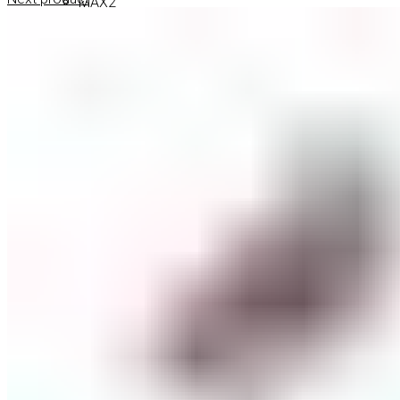
MAX2
СОВЕТИ
СОВЕТИ ЗА ДЕПИЛАЦИЈА
СОВЕТИ ЗА ШМИНКА
СОВЕТИ ЗА НЕГА НА КОЖА
СОВЕТИ ЗА КОЗМЕТИЧАРИ
КОНТАКТ
0
items
/
0
ден
Menu
0
items
/
0
ден