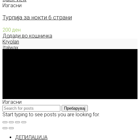
Изгасни
Турпија за нокти 6 страни
200
ден
Додади во кошничка
Kryolan
Italwax
Deborah Milano
Enigma Solution Dooel
tel: 00389 72 310 343
e-mail: info@model.mk
2026 © model.mk
Изгасни
Пребарувај
Start typing to see posts you are looking for.
ДЕПИЛАЦИЈА