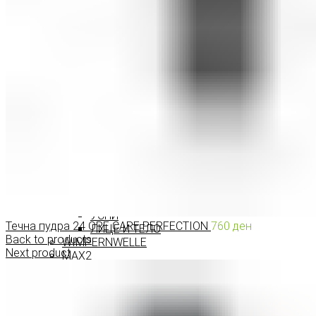
ПРОИЗВОДИ ЗА ВЕЃИ
ШМИНКА ЗА УСНИ
КАРМИНИ И СЈАЕВИ ЗА УСНИ
МОЛИВИ ЗА УСНИ
ШМИНКА ЗА ЛИЦЕ
РУМЕНИЛА
ПУДРИ ЗА ЛИЦЕ
КОРЕКТОРИ ЗА ЛИЦЕ
ДОДАТОЦИ ЗА ШМИНКА
БРЕНДОВИ
DEBORAH MILANO
КОЛЕКЦИИ
СЕТОВИ
ITALWAX
KRYOLAN
ОЧИ
УСНИ
Течна пудра 24 ORE CARE PERFECTION
760
ден
ЛИЦЕ И ТЕЛО
Back to products
WIMPERNWELLE
Next product
MAX2
СОВЕТИ
СОВЕТИ ЗА ДЕПИЛАЦИЈА
СОВЕТИ ЗА ШМИНКА
СОВЕТИ ЗА НЕГА НА КОЖА