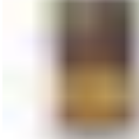
0
items
/
0
ден
Menu
0
items
/
0
ден