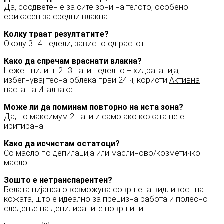
Да, соодветен е за сите зони на телото, особено
ефикасен за средни влакна.
Колку траат резултатите?
Околу 3–4 недели, зависно од растот.
Како да спречам враснати влакна?
Нежен пилинг 2–3 пати неделно + хидратација,
избегнувај тесна облека први 24 ч, користи
Активна
паста на Италвакс
.
Може ли да поминам повторно на иста зона?
Да, но максимум 2 пати и само ако кожата не е
иритирана.
Како да исчистам остатоци?
Со масло по депилација или маслиново/козметичко
масло.
Зошто е нетранспарентен?
Белата нијанса овозможува совршена видливост на
кожата, што е идеално за прецизна работа и полесно
следење на депилираните површини.