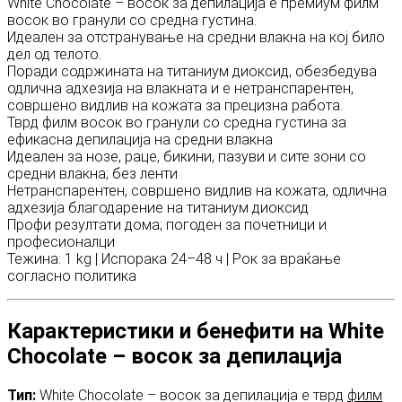
White Chocolate – восок за депилација е премиум филм
восок во гранули со средна густина.
Идеален за отстранување на средни влакна на кој било
дел од телото.
Поради содржината на титаниум диоксид, обезбедува
одлична адхезија на влакната и е нетранспарентен,
совршено видлив на кожата за прецизна работа.
Тврд филм восок во гранули со средна густина за
ефикасна депилација на средни влакна
Идеален за нозе, раце, бикини, пазуви и сите зони со
средни влакна; без ленти
Нетранспарентен, совршено видлив на кожата, одлична
адхезија благодарение на титаниум диоксид
Профи резултати дома; погоден за почетници и
професионалци
Тежина: 1 kg | Испорака 24–48 ч | Рок за враќање
согласно политика
Карактеристики и бенефити на White
Chocolate – восок за депилација
Тип:
White Chocolate – восок за депилација е тврд
филм