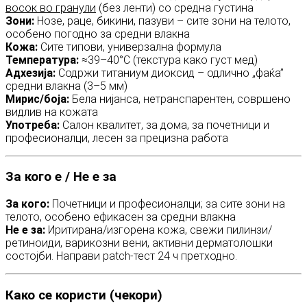
восок во гранули
(без ленти) со средна густина
Зони:
Нозе, раце, бикини, пазуви – сите зони на телото,
особено погодно за средни влакна
Кожа:
Сите типови, универзална формула
Температура:
≈39–40°C (текстура како густ мед)
Адхезија:
Содржи титаниум диоксид – одлично „фаќа”
средни влакна (3–5 мм)
Мирис/боја:
Бела нијанса, нетранспарентен, совршено
видлив на кожата
Употреба:
Салон квалитет, за дома, за почетници и
професионалци, лесен за прецизна работа
За кого е / Не е за
За кого:
Почетници и професионалци; за сите зони на
телото, особено ефикасен за средни влакна
Не е за:
Иритирана/изгорена кожа, свежи пилинзи/
ретиноиди, варикозни вени, активни дерматолошки
состојби. Направи patch-тест 24 ч претходно.
Како се користи (чекори)