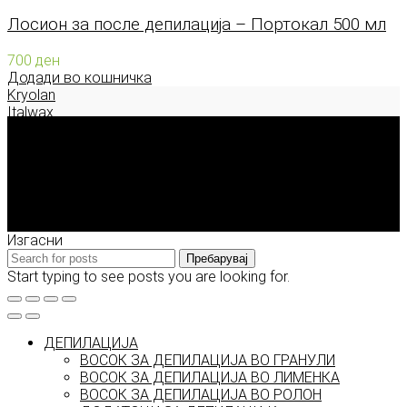
Лосион за после депилација – Портокал 500 мл
700
ден
Додади во кошничка
Kryolan
Italwax
Deborah Milano
Enigma Solution Dooel
tel: 00389 72 310 343
e-mail: info@model.mk
2026 © model.mk
Изгасни
Пребарувај
Start typing to see posts you are looking for.
ДЕПИЛАЦИЈА
ВОСОК ЗА ДЕПИЛАЦИЈА ВО ГРАНУЛИ
ВОСОК ЗА ДЕПИЛАЦИЈА ВО ЛИМЕНКА
ВОСОК ЗА ДЕПИЛАЦИЈА ВО РОЛОН