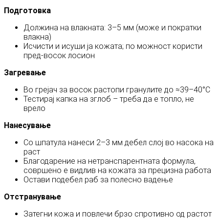
Подготовка
Должина на влакната: 3–5 мм (може и пократки
влакна)
Исчисти и исуши ја кожата; по можност користи
пред‑восок лосион
Загревање
Во грејач за восок растопи гранулите до ≈39–40°C
Тестирај капка на зглоб – треба да е топло, не
врело
Нанесување
Со шпатула нанеси 2–3 мм дебел слој во насока на
раст
Благодарение на нетранспарентната формула,
совршено е видлив на кожата за прецизна работа
Остави подебел раб за полесно вадење
Отстранување
Затегни кожа и повлечи брзо спротивно од растот