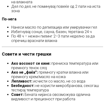
на влакната
Дел по дел; не поминувај повеќе од 2 пати на иста
зона
По‑нега
Нанеси масло по депилација или умирувачки гел
Избегнувај сонце, сауна, базен, теретана 24 ч
По 48 ч – нежен пилинг 2–3 пати неделно за да
спречиш враснати влакна
Совети и чести грешки
Ако восокот се кине:
прениска температура или
премногу тенок слој
Ако не „фаќа”:
премногу кратки влакна или
премногу крем/масло на кожа
Лепливост:
исчисти со масло, не со вода
Безбедност:
не користи микробранова; секогаш
тестирај температура
Совет:
Бената нијанса овозможува одлична
видливост и прецизност при работа