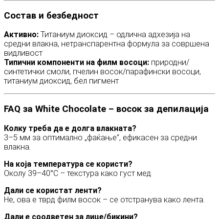
Состав и безбедност
Активно:
Титаниум диоксид – одлична адхезија на
средни влакна, нетранспарентна формула за совршена
видливост
Типични компоненти на филм восоци:
природни/
синтетички смоли, пчелин восок/парафински восоци,
титаниум диоксид, бел пигмент
FAQ за White Chocolate – восок за депилација
Колку треба да е долга влакната?
3–5 мм за оптимално „фаќање”, ефикасен за средни
влакна.
На која температура се користи?
Околу 39–40°C – текстура како густ мед.
Дали се користат ленти?
Не, ова е тврд филм восок – се отстранува како лента.
Дали е соодветен за лице/бикини?