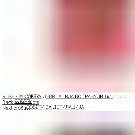
МОЛИВИ ЗА УСНИ
ШМИНКА ЗА ЛИЦЕ
РУМЕНИЛА
ПУДРИ ЗА ЛИЦЕ
КОРЕКТОРИ ЗА ЛИЦЕ
ДОДАТОЦИ ЗА ШМИНКА
БРЕНДОВИ
DEBORAH MILANO
КОЛЕКЦИИ
СЕТОВИ
ITALWAX
KRYOLAN
ОЧИ
УСНИ
ЛИЦЕ И ТЕЛО
WIMPERNWELLE
MAX2
ROSE - ВОСОК ЗА ДЕПИЛАЦИЈА ВО ГРАНУЛИ 1кг
715
ден
СОВЕТИ
Back to products
СОВЕТИ ЗА ДЕПИЛАЦИЈА
Next product
СОВЕТИ ЗА ШМИНКА
СОВЕТИ ЗА НЕГА НА КОЖА
СОВЕТИ ЗА КОЗМЕТИЧАРИ
КОНТАКТ