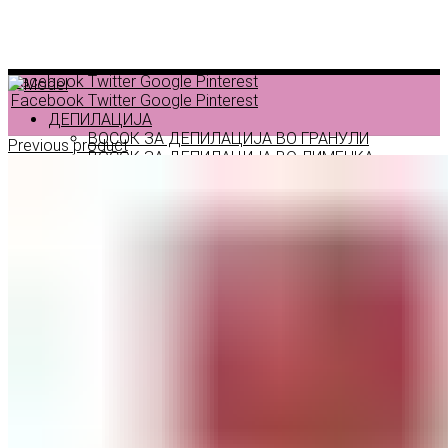
Facebook
Twitter
Google
Pinterest
Facebook
Twitter
Google
Pinterest
ДЕПИЛАЦИЈА
ВОСОК ЗА ДЕПИЛАЦИЈА ВО ГРАНУЛИ
Previous product
ВОСОК ЗА ДЕПИЛАЦИЈА ВО ЛИМЕНКА
ВОСОК ЗА ДЕПИЛАЦИЈА ВО РОЛОН
ДОДАТОЦИ ЗА ДЕПИЛАЦИЈА
НЕГА ПРЕД И ПОСЛЕ ДЕПИЛАЦИЈА
ЛОСИОНИ МАСЛА И ГЕЛОВИ
ПАРАФИНСКА НЕГА
ПИЛИНГ НА ТЕЛО
ШМИНКА
ШМИНКА ЗА ОЧИ
МАСКАРИ ЗА ТРЕПКИ
МОЛИВИ ЗА ОЧИ
СЕНКИ ЗА ОЧИ
ТУШ ЗА ОЧИ
ПРОИЗВОДИ ЗА ВЕЃИ
ШМИНКА ЗА УСНИ
КАРМИНИ И СЈАЕВИ ЗА УСНИ