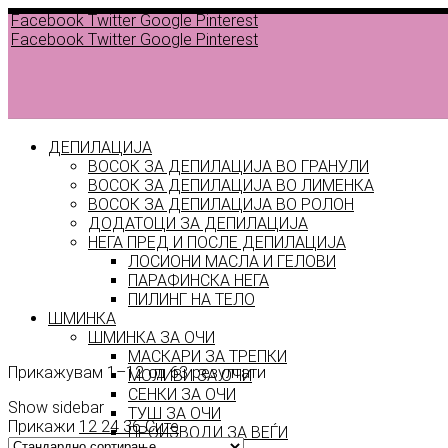
Facebook
Twitter
Google
Pinterest
Facebook
Twitter
Google
Pinterest
ДЕПИЛАЦИЈА
ВОСОК ЗА ДЕПИЛАЦИЈА ВО ГРАНУЛИ
ВОСОК ЗА ДЕПИЛАЦИЈА ВО ЛИМЕНКА
ВОСОК ЗА ДЕПИЛАЦИЈА ВО РОЛОН
ДОДАТОЦИ ЗА ДЕПИЛАЦИЈА
НЕГА ПРЕД И ПОСЛЕ ДЕПИЛАЦИЈА
Back to
ЛОСИОНИ МАСЛА И ГЕЛОВИ
products
ПАРАФИНСКА НЕГА
ПИЛИНГ НА ТЕЛО
Убавина
ШМИНКА
ШМИНКА ЗА ОЧИ
МАСКАРИ ЗА ТРЕПКИ
Прикажувам 1–12 од 63 резултати
МОЛИВИ ЗА ОЧИ
СЕНКИ ЗА ОЧИ
Show sidebar
ТУШ ЗА ОЧИ
Прикажи
12
24
36
Сите
ПРОИЗВОДИ ЗА ВЕЃИ