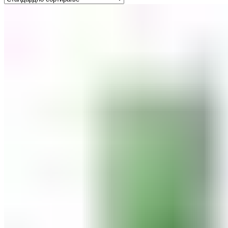
ШМИНКА ЗА УСНИ
КАРМИНИ И СЈАЕВИ ЗА УСНИ
МОЛИВИ ЗА УСНИ
ШМИНКА ЗА ЛИЦЕ
РУМЕНИЛА
ПУДРИ ЗА ЛИЦЕ
КОРЕКТОРИ ЗА ЛИЦЕ
ДОДАТОЦИ ЗА ШМИНКА
БРЕНДОВИ
DEBORAH MILANO
КОЛЕКЦИИ
СЕТОВИ
ITALWAX
KRYOLAN
ОЧИ
УСНИ
ЛИЦЕ И ТЕЛО
WIMPERNWELLE
MAX2
СОВЕТИ
СОВЕТИ ЗА ДЕПИЛАЦИЈА
СОВЕТИ ЗА ШМИНКА
СОВЕТИ ЗА НЕГА НА КОЖА
СОВЕТИ ЗА КОЗМЕТИЧАРИ