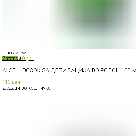
КОНТАКТ
0
items
/
0
ден
Menu
Quick View
Изгасни
0
items
/
0
ден
ALOE – ВОСОК ЗА ДЕПИЛАЦИЈА ВО РОЛОН 100 
110
ден
Додади во кошничка