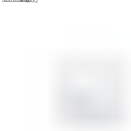
MAX2
СОВЕТИ
СОВЕТИ ЗА ДЕПИЛАЦИЈА
СОВЕТИ ЗА ШМИНКА
СОВЕТИ ЗА НЕГА НА КОЖА
СОВЕТИ ЗА КОЗМЕТИЧАРИ
КОНТАКТ
0
items
/
0
ден
Menu
0
items
/
0
ден