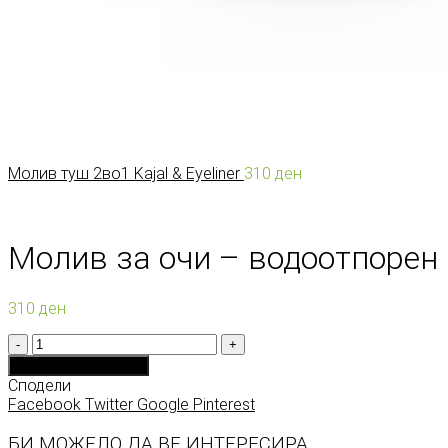
Молив туш 2во1 Kajal & Eyeliner
310
ден
Молив за очи – водоотпорен
310
ден
Количина
Додади во кошничка
Сподели
Facebook
Twitter
Google
Pinterest
БИ МОЖЕЛО ДА ВЕ ИНТЕРЕСИРА...