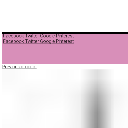
Facebook
Twitter
Google
Pinterest
Facebook
Twitter
Google
Pinterest
Previous product
ДЕПИЛАЦИЈА
ВОСОК ЗА ДЕПИЛАЦИЈА ВО ГРАНУЛИ
ВОСОК ЗА ДЕПИЛАЦИЈА ВО ЛИМЕНКА
ВОСОК ЗА ДЕПИЛАЦИЈА ВО РОЛОН
ДОДАТОЦИ ЗА ДЕПИЛАЦИЈА
НЕГА ПРЕД И ПОСЛЕ ДЕПИЛАЦИЈА
ЛОСИОНИ МАСЛА И ГЕЛОВИ
ПАРАФИНСКА НЕГА
ПИЛИНГ НА ТЕЛО
ШМИНКА
ШМИНКА ЗА ОЧИ