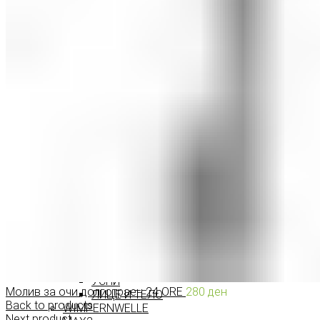
МАСКАРИ ЗА ТРЕПКИ
МОЛИВИ ЗА ОЧИ
СЕНКИ ЗА ОЧИ
ТУШ ЗА ОЧИ
ПРОИЗВОДИ ЗА ВЕЃИ
ШМИНКА ЗА УСНИ
КАРМИНИ И СЈАЕВИ ЗА УСНИ
МОЛИВИ ЗА УСНИ
ШМИНКА ЗА ЛИЦЕ
РУМЕНИЛА
ПУДРИ ЗА ЛИЦЕ
КОРЕКТОРИ ЗА ЛИЦЕ
ДОДАТОЦИ ЗА ШМИНКА
БРЕНДОВИ
DEBORAH MILANO
КОЛЕКЦИИ
СЕТОВИ
ITALWAX
KRYOLAN
ОЧИ
УСНИ
Молив за очи долготраен 24 ORE
280
ден
ЛИЦЕ И ТЕЛО
Back to products
WIMPERNWELLE
Next product